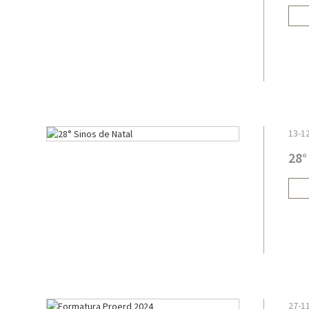
13-1
28°
27-1