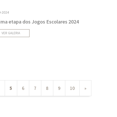
0-2024
ima etapa dos Jogos Escolares 2024
VER GALERIA
5
6
7
8
9
10
»