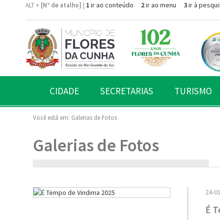
1
ir ao conteúdo
2
ir ao menu
3
ir à pesqui
ALT +
[Nº de atalho]
|
CIDADE
SECRETARIAS
TURISMO
Você está em:
Galerias de Fotos
Galerias de Fotos
24-0
É T