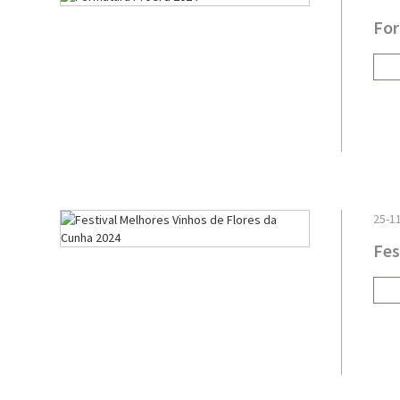
For
25-1
Fes