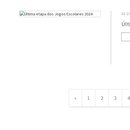
31-1
Últ
«
1
2
3
4