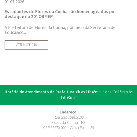
01-07-2026
Estudantes de Flores da Cunha são homenageados por
destaque na 20ª OBMEP
A Prefeitura de Flores da Cunha, por meio da Secretaria de
Educa&cc...
VER NOTÍCIA
Horário de Atendimento da Prefeitura:
8h às 11h45min e das 13h15min às
17h30min
Endereço:
Rua São José, 2500
Flores da Cunha - RS
CEP 95270-000 - Caixa Postal 39