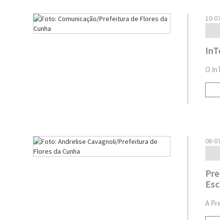
10-0
InT
O In
08-0
Pre
Esc
A Pr