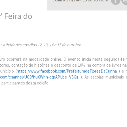
 Feira do
s atividades nos dias 12, 13, 14 e 15 de outubro
ro ocorrerá na modalidade online. O evento inicia nesta segunda-feira
itores, contação de histórias e desconto de 10% na compra de livros n
nicípio (
https://www.facebook.com/PrefeituradeFloresDaCunha
) e n
e.com/channel/UC9fhuXWhh-qqrAPLbe_VSGg
). As escolas municipais 
 participantes desta edição.