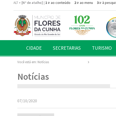
1
ir ao conteúdo
2
ir ao menu
3
ir à pesqui
ALT +
[Nº de atalho]
|
CIDADE
SECRETARIAS
TURISMO
Você está em:
Notícias
Notícias
07/10/2020