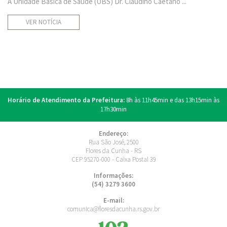
A Unidade Básica de Saúde (UBS) Dr. Claudino Caetano ...
VER NOTÍCIA
Horário de Atendimento da Prefeitura:
8h às 11h45min e das 13h15min às
17h30min
Endereço:
Rua São José, 2500
Flores da Cunha - RS
CEP 95270-000 - Caixa Postal 39
Informações:
(54) 3279 3600
E-mail:
comunica@floresdacunha.rs.gov.br