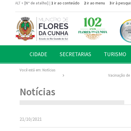
1
ir ao conteúdo
2
ir ao menu
3
ir à pesqui
ALT +
[Nº de atalho]
|
CIDADE
SECRETARIAS
TURISMO
Você está em:
Notícias
Vacinação de a
Notícias
21/10/2021