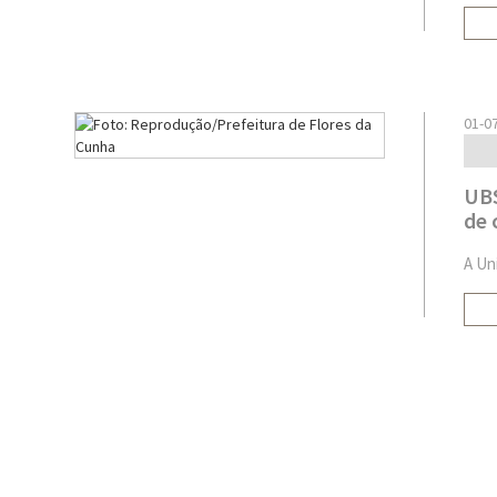
01-0
UBS
de 
A Un