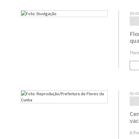
03-0
Flo
qua
Flor
01-0
Cen
vac
A Pr