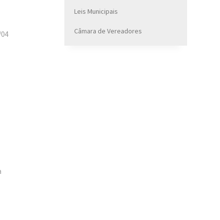
Leis Municipais
Câmara de Vereadores
/04
a