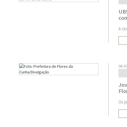
UBS
com
A Un
08-0
Jov
Flo
Os j