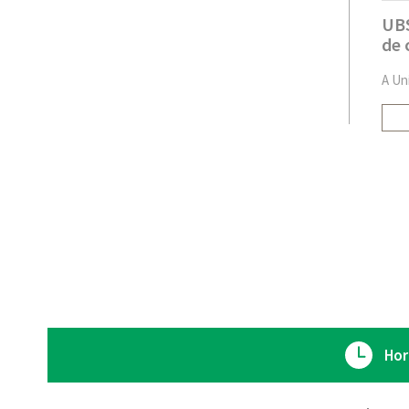
UBS
de 
A Un
Hor