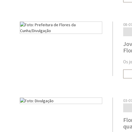
08-0
Jov
Flo
Os j
03-0
Flo
qua