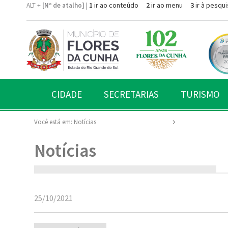
1
ir ao conteúdo
2
ir ao menu
3
ir à pesqui
ALT +
[Nº de atalho]
|
CIDADE
SECRETARIAS
TURISMO
Você está em:
Notícias
Notícias
25/10/2021