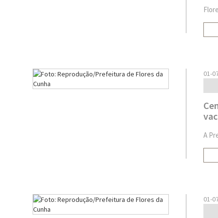
Flor
01-0
Cen
vac
A Pr
01-0