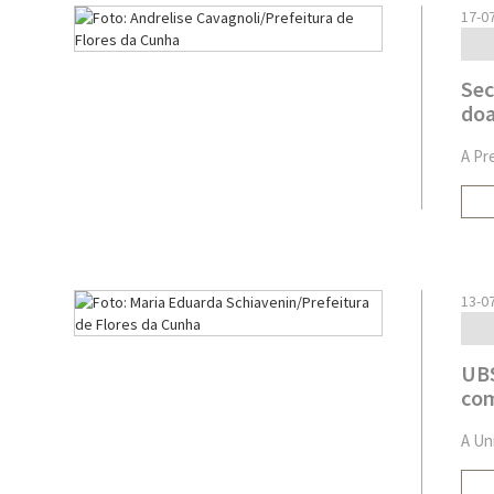
17-0
Sec
doa
A Pr
13-0
UBS
com
A Un