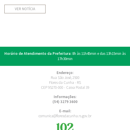
VER NOTÍCIA
Horário de Atendimento da Prefeitura:
8h às 11h45min e das 13h15min às
17h30min
Endereço:
Rua São José, 2500
Flores da Cunha - RS
CEP 95270-000 - Caixa Postal 39
Informações:
(54) 3279 3600
E-mail:
comunica@floresdacunha.rs.gov.br