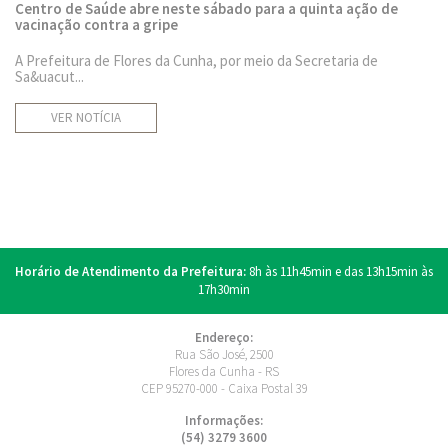
Centro de Saúde abre neste sábado para a quinta ação de
vacinação contra a gripe
A Prefeitura de Flores da Cunha, por meio da Secretaria de
Sa&uacut...
VER NOTÍCIA
Horário de Atendimento da Prefeitura:
8h às 11h45min e das 13h15min às
17h30min
Endereço:
Rua São José, 2500
Flores da Cunha - RS
CEP 95270-000 - Caixa Postal 39
Informações:
(54) 3279 3600