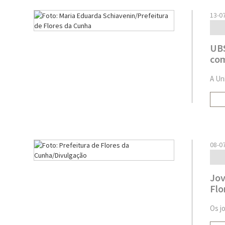
13-0
UBS
com
A Un
08-0
Jov
Flo
Os j