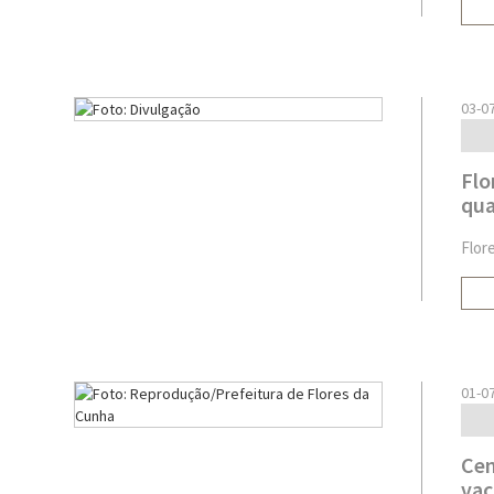
03-0
Flo
qua
Flor
01-0
Cen
vac