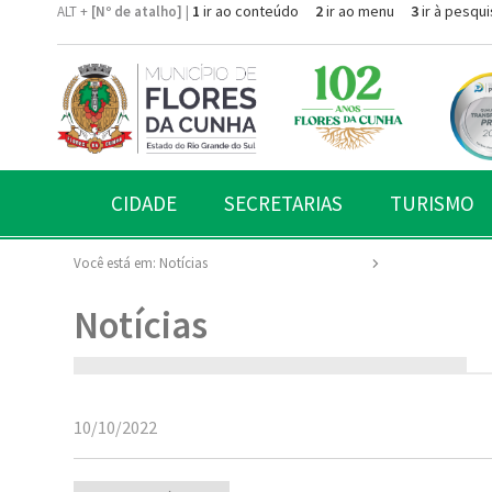
1
ir ao conteúdo
2
ir ao menu
3
ir à pesqui
ALT +
[Nº de atalho]
|
CIDADE
SECRETARIAS
TURISMO
Você está em:
Notícias
Notícias
10/10/2022