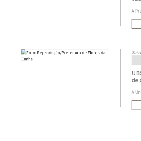
A Pr
01-0
UBS
de 
A Un