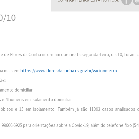
0/10
e de Flores da Cunha informam que nesta segunda-feira, dia 10, foram 
iba mais em
https://www.floresdacunha.rs.gov.br/vacinometro
as:
amento domiciliar
s e 4 homens em isolamento domiciliar
0 óbitos e 15 em isolamento. Também já são 11393 casos analisados 
 99666.6925 para orientações sobre a Covid-19, além do telefone fixo (54