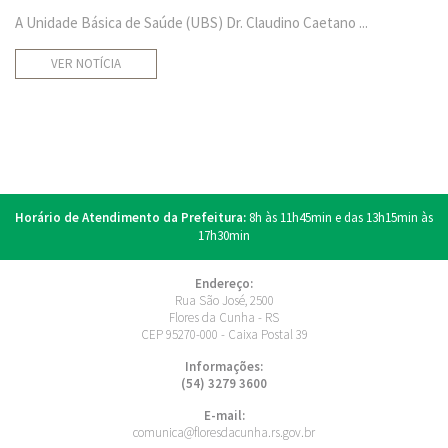
A Unidade Básica de Saúde (UBS) Dr. Claudino Caetano ...
VER NOTÍCIA
Horário de Atendimento da Prefeitura:
8h às 11h45min e das 13h15min às
17h30min
Endereço:
Rua São José, 2500
Flores da Cunha - RS
CEP 95270-000 - Caixa Postal 39
Informações:
(54) 3279 3600
E-mail:
comunica@floresdacunha.rs.gov.br