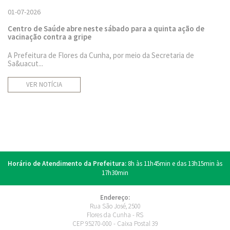
01-07-2026
Centro de Saúde abre neste sábado para a quinta ação de
vacinação contra a gripe
A Prefeitura de Flores da Cunha, por meio da Secretaria de
Sa&uacut...
VER NOTÍCIA
Horário de Atendimento da Prefeitura:
8h às 11h45min e das 13h15min às
17h30min
Endereço:
Rua São José, 2500
Flores da Cunha - RS
CEP 95270-000 - Caixa Postal 39