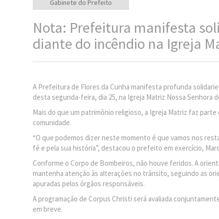
Gabinete do Prefeito
Nota: Prefeitura manifesta so
diante do incêndio na Igreja Ma
A Prefeitura de Flores da Cunha manifesta profunda solidari
desta segunda-feira, dia 25, na Igreja Matriz Nossa Senhora 
Mais do que um patrimônio religioso, a Igreja Matriz faz parte
comunidade.
“O que podemos dizer neste momento é que vamos nos restabe
fé e pela sua história”, destacou o prefeito em exercício, Mar
Conforme o Corpo de Bombeiros, não houve feridos. A orienta
mantenha atenção às alterações no trânsito, seguindo as ori
apuradas pelos órgãos responsáveis.
A programação de Corpus Christi será avaliada conjuntament
em breve.