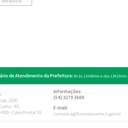
VER NOTÍCIA
ário de Atendimento da Prefeitura:
8h às 11h45min e das 13h15min 
Informações:
:
(54) 3279 3600
osé, 2500
Cunha - RS
E-mail:
000 - Caixa Postal 39
comunica@floresdacunha.rs.gov.br