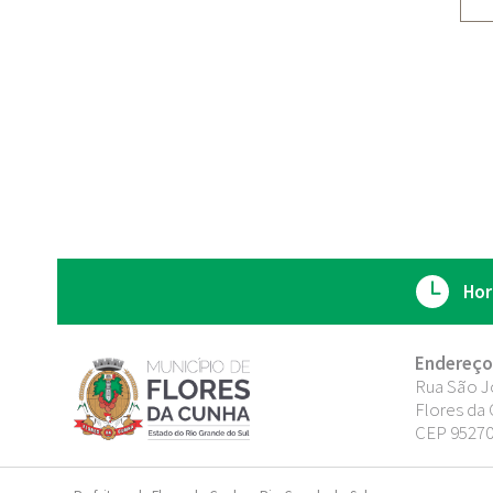
Hor
Endereço
Rua São J
Flores da 
CEP 95270-