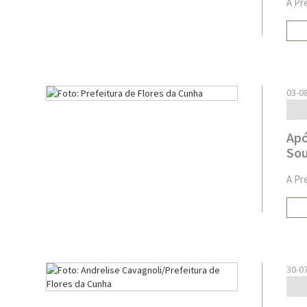
A Pr
03-0
Apó
Sou
A Pr
30-0