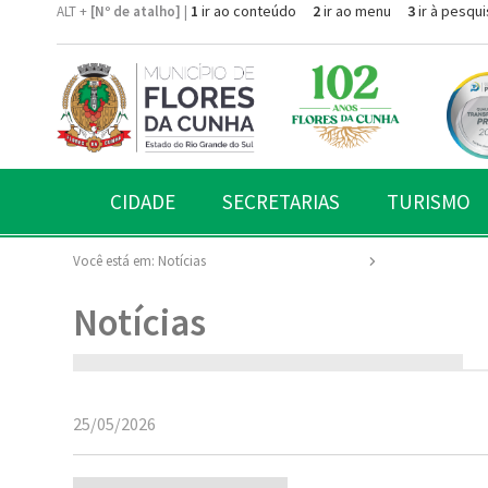
1
ir ao conteúdo
2
ir ao menu
3
ir à pesqui
ALT +
[Nº de atalho]
|
CIDADE
SECRETARIAS
TURISMO
Você está em:
Notícias
Notícias
25/05/2026