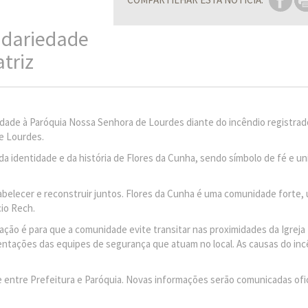
lidariedade
triz
edade à Paróquia Nossa Senhora de Lourdes diante do incêndio registrad
de Lourdes.
 da identidade e da história de Flores da Cunha, sendo símbolo de fé e un
lecer e reconstruir juntos. Flores da Cunha é uma comunidade forte, 
cio Rech.
ção é para que a comunidade evite transitar nas proximidades da Igreja 
entações das equipes de segurança que atuam no local. As causas do inc
e entre Prefeitura e Paróquia. Novas informações serão comunicadas ofi