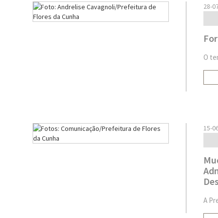
28-0
For
O te
15-0
Mud
Adm
Des
A Pr