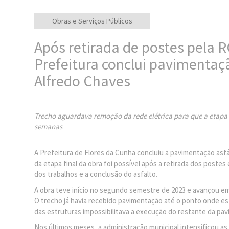
Obras e Serviços Públicos
Após retirada de postes pela R
Prefeitura conclui pavimenta
Alfredo Chaves
Trecho aguardava remoção da rede elétrica para que a etapa f
semanas
A Prefeitura de Flores da Cunha concluiu a pavimentação as
da etapa final da obra foi possível após a retirada dos poste
dos trabalhos e a conclusão do asfalto.
A obra teve início no segundo semestre de 2023 e avançou em
O trecho já havia recebido pavimentação até o ponto onde es
das estruturas impossibilitava a execução do restante da pav
Nos últimos meses, a administração municipal intensificou as tr