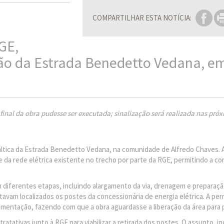
COMPARTILHAR ESTA NOTÍCIA:
GE,
ção da Estrada Benedetto Vedana, e
inal da obra pudesse ser executada; sinalização será realizada nas pró
fáltica da Estrada Benedetto Vedana, na comunidade de Alfredo Chaves.
s e da rede elétrica existente no trecho por parte da RGE, permitindo a c
 diferentes etapas, incluindo alargamento da via, drenagem e preparaçã
tavam localizados os postes da concessionária de energia elétrica. A pe
imentação, fazendo com que a obra aguardasse a liberação da área para 
atativas junto à RGE para viabilizar a retirada dos postes. O assunto, inc