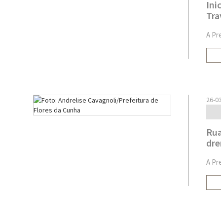
Ini
Tra
A Pr
26-0
Rua
dre
A Pr