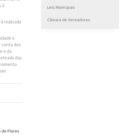
s à
Leis Municipais
Câmara de Vereadores
á realizada
nidade e
r conta dos
e e da
retirada das
 momento.
ian.