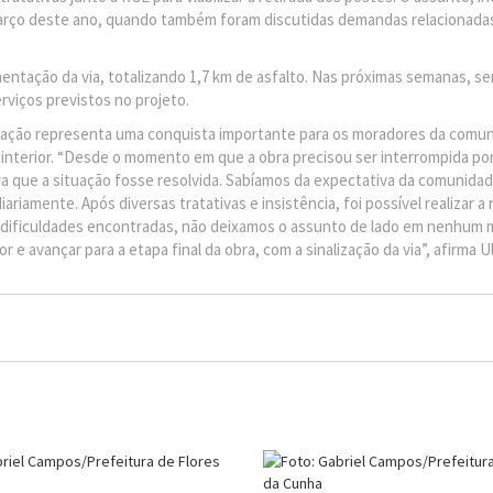
março deste ano, quando também foram discutidas demandas relacionada
ntação da via, totalizando 1,7 km de asfalto. Nas próximas semanas, ser
erviços previstos no projeto.
ntação representa uma conquista importante para os moradores da comu
interior. “Desde o momento em que a obra precisou ser interrompida po
 que a situação fosse resolvida. Sabíamos da expectativa da comunidad
riamente. Após diversas tratativas e insistência, foi possível realizar a 
as dificuldades encontradas, não deixamos o assunto de lado em nenhum
e avançar para a etapa final da obra, com a sinalização da via”, afirma Ul