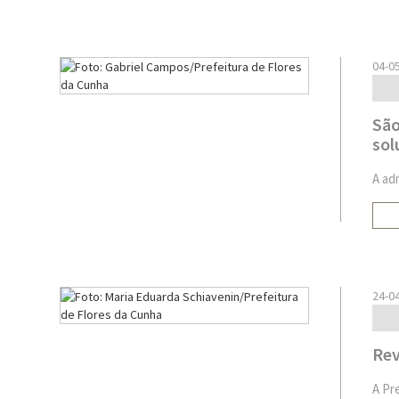
04-0
São
sol
A ad
24-0
Rev
A Pr