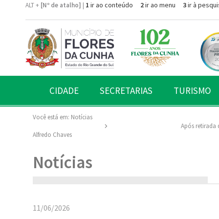
1
ir ao conteúdo
2
ir ao menu
3
ir à pesqui
ALT +
[Nº de atalho]
|
CIDADE
SECRETARIAS
TURISMO
Você está em:
Notícias
Após retirada 
Alfredo Chaves
Notícias
11/06/2026