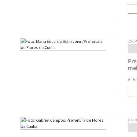
15-0
Pre
mel
A Pr
07-0