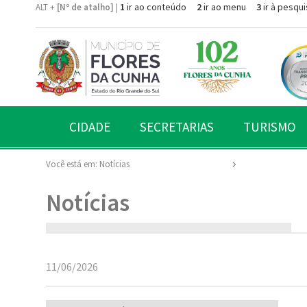
1
ir ao conteúdo
2
ir ao menu
3
ir à pesqui
ALT +
[Nº de atalho]
|
CIDADE
SECRETARIAS
TURISMO
Você está em:
Notícias
Notícias
11/06/2026