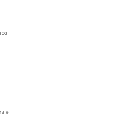
ico
ra e