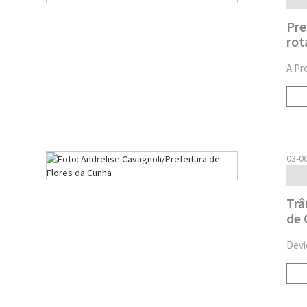
Pre
rot
A Pr
03-0
Trâ
de 
Devi