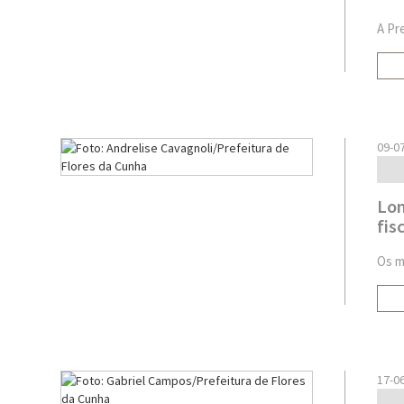
A Pr
09-0
Lom
fis
Os m
17-0