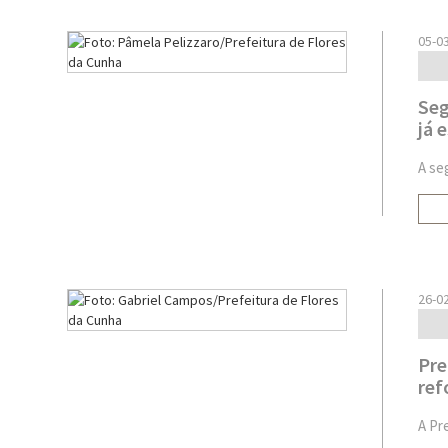
05-0
Seg
já 
A se
26-0
Pre
ref
A Pr