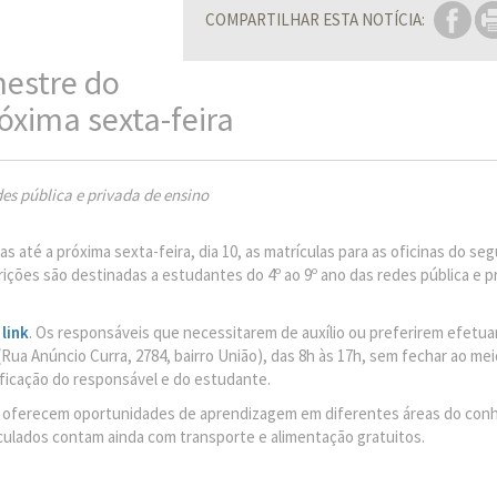
COMPARTILHAR ESTA NOTÍCIA:
mestre do
óxima sexta-feira
des pública e privada de ensino
 até a próxima sexta-feira, dia 10, as matrículas para as oficinas do se
ições são destinadas a estudantes do 4º ao 9º ano das redes pública e p
link
. Os responsáveis que necessitarem de auxílio ou preferirem efetua
 Anúncio Curra, 2784, bairro União), das 8h às 17h, sem fechar ao meio
ficação do responsável e do estudante.
a e oferecem oportunidades de aprendizagem em diferentes áreas do con
iculados contam ainda com transporte e alimentação gratuitos.