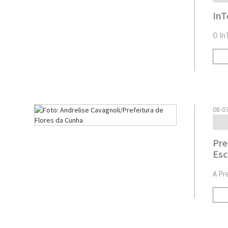
InT
O In
08-0
Pre
Esc
A Pr