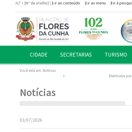
1
ir ao conteúdo
2
ir ao menu
3
ir à pesqui
ALT +
[Nº de atalho]
|
CIDADE
SECRETARIAS
TURISMO
Você está em:
Notícias
Matrículas par
Notícias
03/07/2026