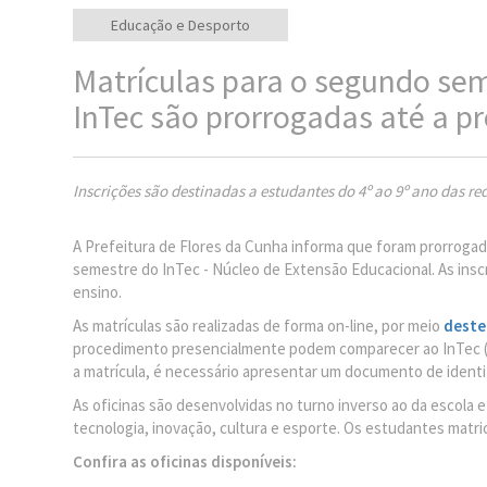
Educação e Desporto
Matrículas para o segundo se
InTec são prorrogadas até a pr
Inscrições são destinadas a estudantes do 4º ao 9º ano das re
A Prefeitura de Flores da Cunha informa que foram prorrogadas
semestre do InTec - Núcleo de Extensão Educacional. As inscr
ensino.
As matrículas são realizadas de forma on-line, por meio
deste 
procedimento presencialmente podem comparecer ao InTec (Rua
a matrícula, é necessário apresentar um documento de identi
As oficinas são desenvolvidas no turno inverso ao da escol
tecnologia, inovação, cultura e esporte. Os estudantes matr
Confira as oficinas disponíveis: