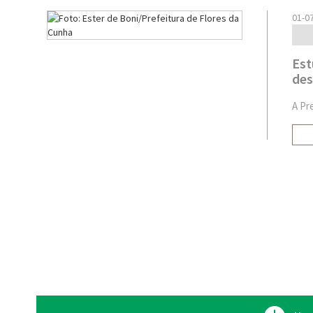
01-0
Est
des
A Pr