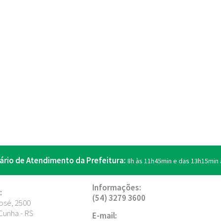
ário de Atendimento da Prefeitura:
8h às 11h45min e das 13h15min 
Informações:
:
(54) 3279 3600
osé, 2500
Cunha - RS
E-mail: