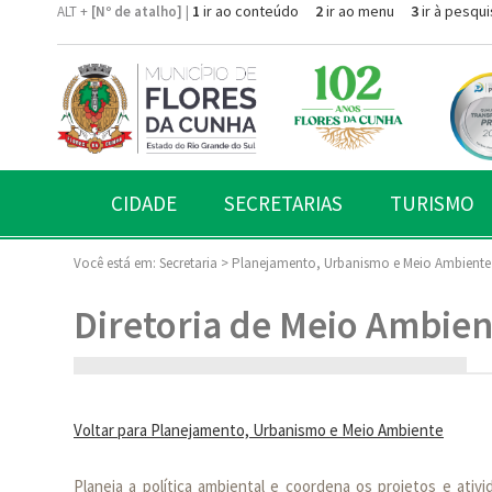
1
ir ao conteúdo
2
ir ao menu
3
ir à pesqui
ALT +
[Nº de atalho]
|
CIDADE
SECRETARIAS
TURISMO
Você está em:
Secretaria >
Planejamento, Urbanismo e Meio Ambiente
Diretoria de Meio Ambien
Voltar para Planejamento, Urbanismo e Meio Ambiente
Planeja a política ambiental e coordena os projetos e ati