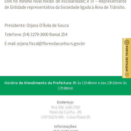
com no mínimo nível médio de escolaridade; e III – Representante
de Entidade representativa da Sociedade ligada à Área de Trânsito.
Presidente: Orjana D’Ávila de Souza
Telefone: (54) 3279-3600 Ramal 254
E-mail: orjana.fiscal@floresdacunha.rs.gov.br
Horário de Atendimento da Prefeitura:
8h às 11h45min e das 13h15min às
17h30min
Endereço:
Rua São José, 2500
Flores da Cunha - RS
CEP 95270-000 - Caixa Postal 39
Informações: