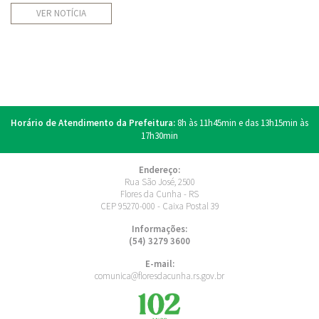
VER NOTÍCIA
Horário de Atendimento da Prefeitura:
8h às 11h45min e das 13h15min às
17h30min
Endereço:
Rua São José, 2500
Flores da Cunha - RS
CEP 95270-000 - Caixa Postal 39
Informações:
(54) 3279 3600
E-mail:
comunica@floresdacunha.rs.gov.br