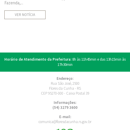
Fazenda,...
VER NOTÍCIA
Horário de Atendimento da Prefeitura:
8h às 11h45min e das 13h15min às
17h30min
Endereço:
Rua São José, 2500
Flores da Cunha - RS
CEP 95270-000 - Caixa Postal 39
Informações:
(54) 3279 3600
E-mail:
comunica@floresdacunha.rs.gov.br